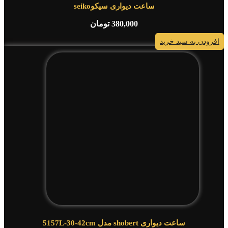
ساعت دیواری سیکوseiko
380,000
تومان
افزودن به سبد خرید
ساعت دیواری shobert مدل 5157L-30-42cm