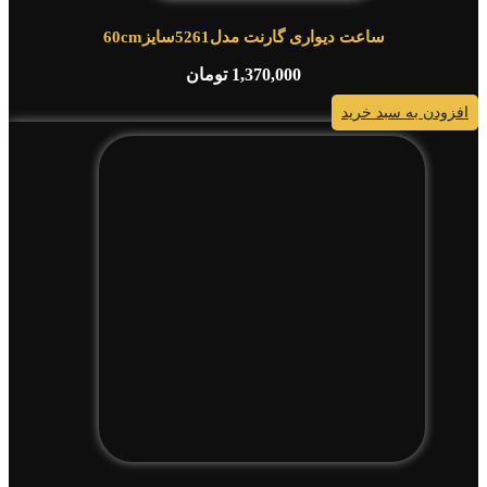
ساعت دیواری گارنت مدل5261سایز60cm
1,370,000
تومان
افزودن به سبد خرید