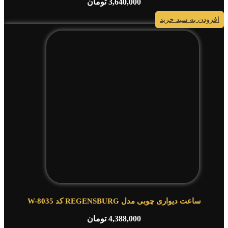
3,640,000
تومان
افزودن به سبد خرید
ساعت دیواری چوبی مدل REGENSBURG کد W-8035
4,388,000
تومان