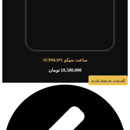
ساعت سیکو SUP863P1
18,580,000
تومان
افزودن به سبد خرید