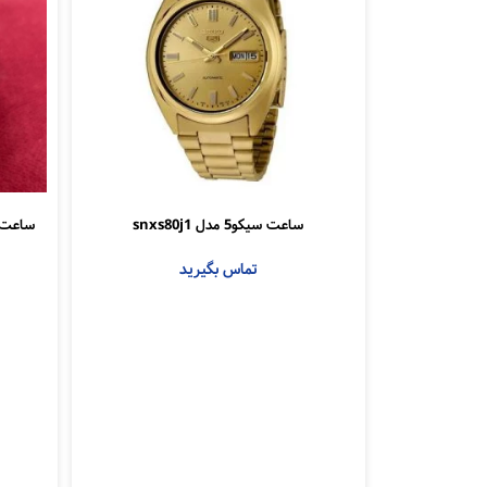
ساعت سیکو5 مدل snxs80j1
ساعت م
تماس بگیرید