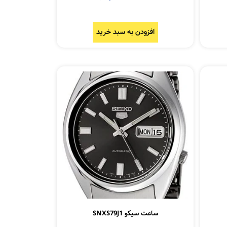
افزودن به سبد خرید
ساعت سیکو SNXS79J1