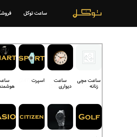
ساعت توکل
فروشگ
ساعت مچی
ساعت
اسپرت
(247)
ساع
زنانه
(90)
دیواری
(53)
هوشمند