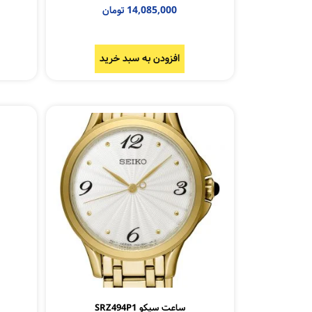
14,085,000
تومان
افزودن به سبد خرید
ساعت سیکو SRZ494P1