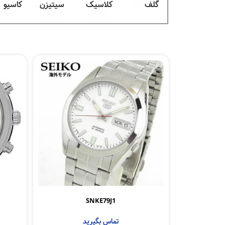
گلف
(8)
کلاسیک
سیتیزن
کاسیو
56)
(100)
(323)
SNKE79J1
تماس بگیرید