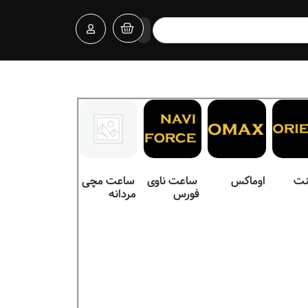
ینت
(7)
اوماکس
(97)
ساعت ناوی
ساعت مچی
فورس
(102)
مردانه
(307)