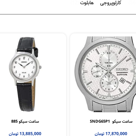
(
کارلوپروجی
هابلوت
(12)
(3)
ساعت سیکو SNDG65P1
ساعت سیکو 885
17,870,000
تومان
13,885,000
تومان