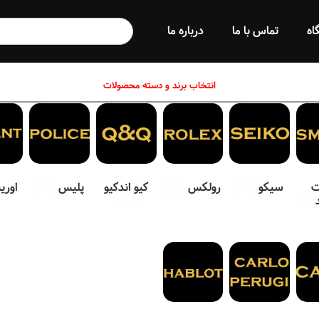
اه
تماس با ما
درباره ما
انتخاب برند و دسته محصولات
ت
سیکو
(36)
رولکس
(16)
کیو اندکیو
پلیس
(23)
اور
(274)
(6)