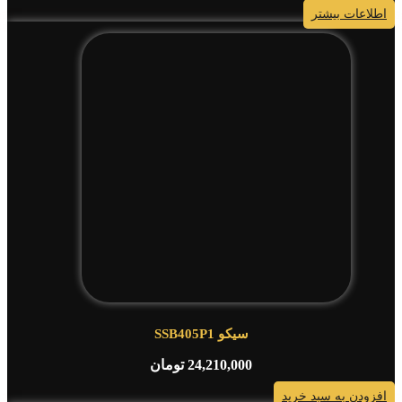
اطلاعات بیشتر
سیکو SSB405P1
24,210,000
تومان
افزودن به سبد خرید