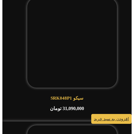
سیکو SRK048P1
31,090,000
تومان
افزودن به سبد خرید