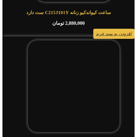
ساعت کیواندکیو زنانه C215J101Y ست دارد
2,880,000
تومان
افزودن به سبد خرید