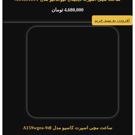
4,680,000
تومان
افزودن به سبد خرید
ساعت مچی اسپرت کاسیو مدل A159wgea-9df