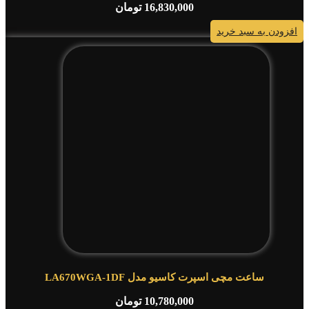
16,830,000
تومان
افزودن به سبد خرید
ساعت مچی اسپرت کاسیو مدل LA670WGA-1DF
10,780,000
تومان