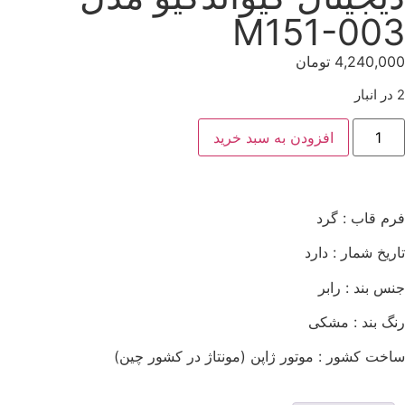
M151-003
4,240,000
تومان
2 در انبار
افزودن به سبد خرید
فرم قاب : گرد
تاریخ شمار : دارد
جنس بند : رابر
رنگ بند : مشکی
ساخت کشور : موتور ژاپن (مونتاژ در کشور چین)