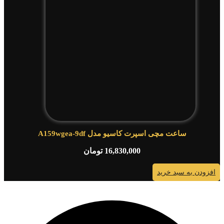
ساعت مچی اسپرت کاسیو مدل A159wgea-9df
16,830,000
تومان
افزودن به سبد خرید