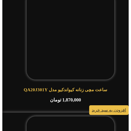
ساعت مچی زنانه کیواندکیو مدل QA20J301Y
1,870,000
تومان
افزودن به سبد خرید