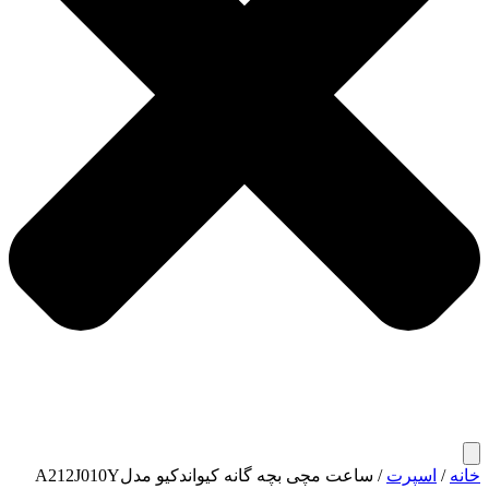
خانه
/
اسپرت
/ ساعت مچی بچه گانه کیواندکیو مدلA212J010Y