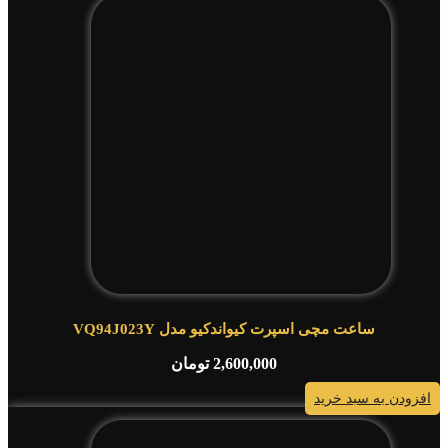
ساعت مچی اسپرت کیواندکیو مدل VQ94J023Y
2,600,000
تومان
افزودن به سبد خرید