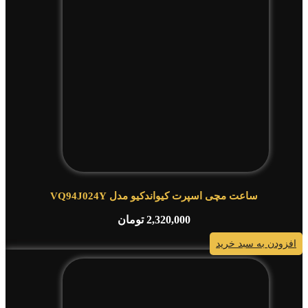
ساعت مچی اسپرت کیواندکیو مدل VQ94J024Y
2,320,000
تومان
افزودن به سبد خرید