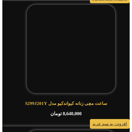
ساعت مچی زنانه کیواندکیو مدل S299J201Y
8,640,000
تومان
افزودن به سبد خرید