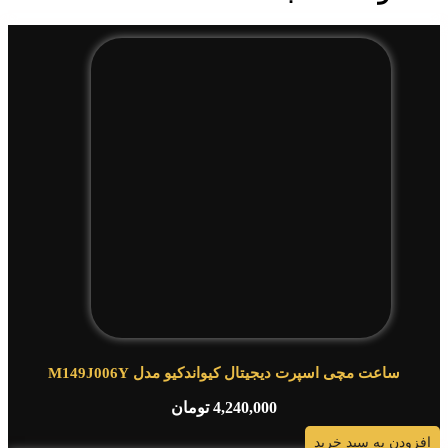
ساعت مچی اسپرت دیجیتال کیواندکیو مدل M149J006Y
4,240,000
تومان
افزودن به سبد خرید