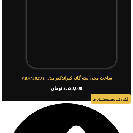
ساعت مچی بچه گانه کیواندکیو مدل VR47J029Y
2,520,000
تومان
افزودن به سبد خرید